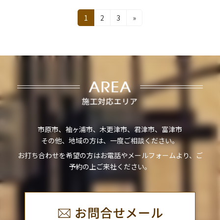
投
固
固
固
1
2
3
»
定
定
定
稿
ペ
ペ
ペ
の
ー
ー
ー
ジ
ジ
ジ
ペ
ー
ジ
送
市原市、袖ヶ浦市、木更津市、君津市、富津市
り
その他、地域の方は、一度ご相談ください。
お打ち合わせを希望の方はお電話やメールフォームより、ご
予約の上ご来社ください。