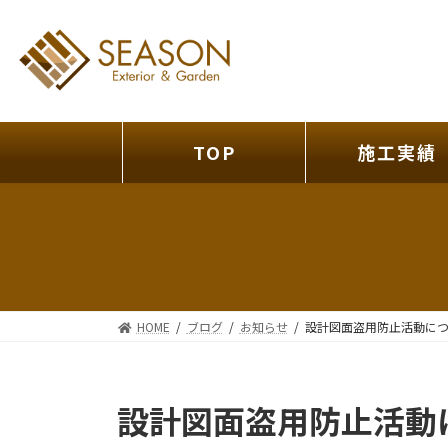
コ
ナ
ン
ビ
テ
ゲ
ン
ー
ツ
シ
へ
ョ
TOP
施工実績
ス
ン
キ
に
ッ
移
プ
動
HOME
ブログ
お知らせ
設計図面盗用防止活動に
設計図面盗用防止活動