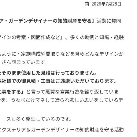
2026年7月28日
ア・ガーデンデザイナーの知的財産を守る
】活動に賛同
ザインの考案・図面作成など」、多くの時間と知識・経験
るように・家族構成や間取りなどを含めどんなデザインが
くさん詰まっています。
をそのまま使用した見積は行っておりません
。
他社様での御見積・工事はご遠慮いただいております
。
工事をする」
と言って悪質な営業行為を繰り返していま
ンを、うわべだけマネして造られ悲しい思いをしているデ
ケースも多く発生しているのです。
エクステリア＆ガーデンデザイナーの知的財産を守る活動